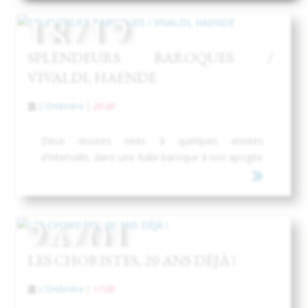
18/12
SPLENDEURS BAROQUES /
VIVALDI, HAENDE
L'Ombrière
|
20:30
Deux œuvres nées à quelques années
d'intervalle, dans une Italie baroque à son apogée
24/01
LES CHORISTES, 20 ANS DÉJÀ !
L'Ombrière
|
17:00