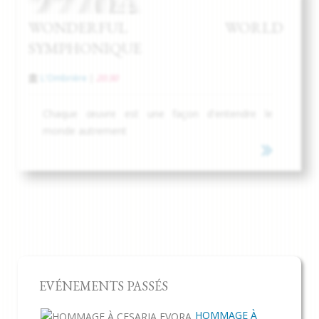
27/04
WONDERFUL WORLD
SYMPHONIQUE
L'Ombrière
|
20:30
Chaque œuvre est une façon d'entendre le
monde autrement
EVÉNEMENTS PASSÉS
HOMMAGE À