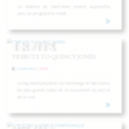
La Maîtrise de Saint-Marc revient aujourd'hui
avec un programme inédit
18/03
TRIBUTE TO QUINCY JONES
L'Ombrière
|
20:30
Le big band perpétue cet hommage et fait revivre
les plus grands tubes de ce monument du jazz et
de la soul